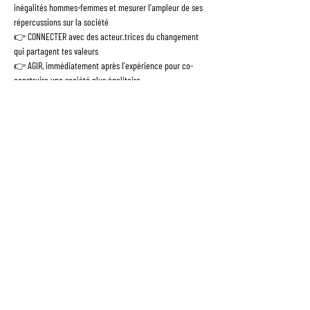
inégalités hommes-femmes et mesurer l'ampleur de ses 
répercussions sur la société
👉 CONNECTER avec des acteur.trices du changement 
qui partagent tes valeurs
👉 AGIR, immédiatement après l'expérience pour co-
construire une société plus égalitaire
NB : Pendant l'atelier, nous prendrons des photos que 
nous sommes susceptibles d'utiliser sur nos différents 
supports de communication. Merci de nous écrire si vous 
ne souhaitez pas être pris.e en photo --> 
bonjour@fresquedelequite.fr
NB2 : Parking à proximité du lieu