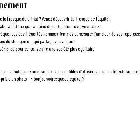
énement
 la Fresque du Climat ? Venez découvrir La Fresque de l'Équité !
aboratif d'une quarantaine de cartes illustrées, vous allez :
quences des inégalités hommes-femmes et mesurer l'ampleur de ses répercussi
es du changement qui partage vos valeurs
érience pour co-construire une société plus égalitaire
ons des photos que nous sommes susceptibles d'utiliser sur nos différents suppor
e pris.e en photo --> bonjour@fresquedelequite.fr
ANIMATEUR.RICE
ENTREPRISES
ÉVÈNEMENTS
F