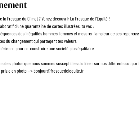
énement
 la Fresque du Climat ? Venez découvrir La Fresque de l'Équité !
aboratif d'une quarantaine de cartes illustrées, tu vas :
quences des inégalités hommes-femmes et mesurer l'ampleur de ses répercussi
es du changement qui partagent tes valeurs
érience pour co-construire une société plus égalitaire
ons des photos que nous sommes susceptibles d'utiliser sur nos différents suppor
 pris.e en photo --> 
bonjour@fresquedelequite.fr
ANIMATEUR.RICE
ENTREPRISES
ÉVÈNEMENTS
F