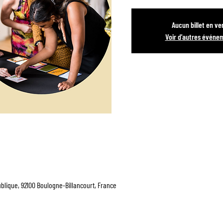
Aucun billet en ve
Voir d'autres événe
blique, 92100 Boulogne-Billancourt, France