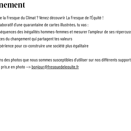
énement
 la Fresque du Climat ? Venez découvrir La Fresque de l'Équité !
aboratif d'une quarantaine de cartes illustrées, tu vas :
quences des inégalités hommes-femmes et mesurer l'ampleur de ses répercussi
es du changement qui partagent tes valeurs
érience pour co-construire une société plus égalitaire
ons des photos que nous sommes susceptibles d'utiliser sur nos différents suppor
 pris.e en photo --> 
bonjour@fresquedelequite.fr
ANIMATEUR.RICE
ENTREPRISES
ÉVÈNEMENTS
F