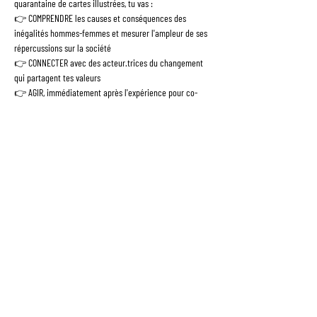
quarantaine de cartes illustrées, tu vas :
👉 COMPRENDRE les causes et conséquences des 
inégalités hommes-femmes et mesurer l'ampleur de ses 
répercussions sur la société
👉 CONNECTER avec des acteur.trices du changement 
qui partagent tes valeurs
👉 AGIR, immédiatement après l'expérience pour co-
construire une société plus égalitaire
NB : Pendant l'atelier, nous prendrons des photos que 
nous sommes susceptibles d'utiliser sur nos différents 
supports de communication. Merci de nous écrire si vous 
ne souhaitez pas être pris.e en photo --> 
bonjour@fresquedelequite.fr
NB2 : 3min à pied de la Gare Centrale de Bruxelles.