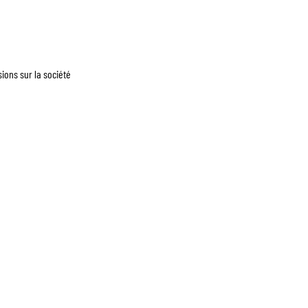
ons sur la société
AQ
À PROPOS
CONTACT
© 2026 par EQUITY NATION -
Mentions légales