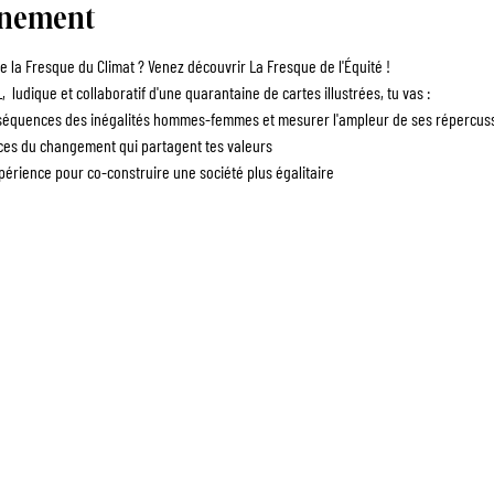
énement
 la Fresque du Climat ? Venez découvrir La Fresque de l'Équité !
 ludique et collaboratif d'une quarantaine de cartes illustrées, tu vas :
quences des inégalités hommes-femmes et mesurer l'ampleur de ses répercussi
es du changement qui partagent tes valeurs
érience pour co-construire une société plus égalitaire
ANIMATEUR.RICE
ENTREPRISES
ÉVÈNEMENTS
F