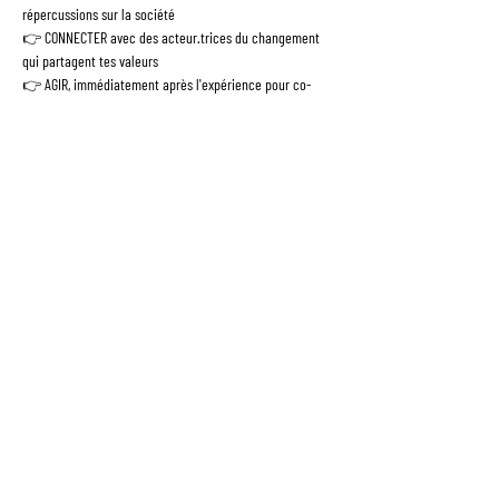
répercussions sur la société
👉 CONNECTER avec des acteur.trices du changement 
qui partagent tes valeurs
👉 AGIR, immédiatement après l'expérience pour co-
construire une société plus égalitaire
NB : Au RDC de l'espace de Now Coworking Lille (dans 
l'enceinte de la CCI de Lille).
NB 2 : Pendant l'atelier, nous prendrons des photos que 
nous sommes susceptibles d'utiliser sur nos différents 
supports de communication. Merci de nous écrire si vous 
ne souhaitez pas être pris.e en photo --> 
bonjour@fresquedelequite.fr
© 2026 par EQUITY NATION -
Mentions légales