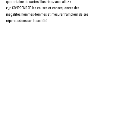
quarantaine de cartes illustrées, vous allez :
👉 COMPRENDRE les causes et conséquences des 
inégalités hommes-femmes et mesurer l'ampleur de ses 
répercussions sur la société
👉 CONNECTER avec des acteur.trices du changement 
qui partage vos valeurs
👉 AGIR, immédiatement après l'expérience pour co-
construire une société plus égalitaire
NB : Pendant l'atelier, nous prendrons des photos que 
nous sommes susceptibles d'utiliser sur nos différents 
supports de communication. Merci de nous écrire si vous 
ne souhaitez pas être pris.e en photo --> 
bonjour@fresquedelequite.fr
© 2026 par EQUITY NATION -
Mentions légales