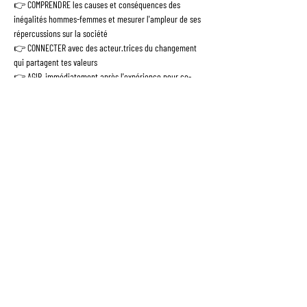
👉 COMPRENDRE les causes et conséquences des 
inégalités hommes-femmes et mesurer l'ampleur de ses 
répercussions sur la société
👉 CONNECTER avec des acteur.trices du changement 
qui partagent tes valeurs
👉 AGIR, immédiatement après l'expérience pour co-
construire une société plus égalitaire
NB : Le nom de la salle sera confirmé ultérieurement.
NB 2 : Pendant l'atelier, nous prendrons des photos que 
nous sommes susceptibles d'utiliser sur nos différents 
supports de communication. Merci de nous écrire si vous 
ne souhaitez pas être pris.e en photo --> 
bonjour@fresquedelequite.fr