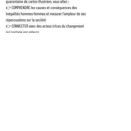
quarantaine de cartes illustrées, vous allez :
👉 COMPRENDRE les causes et conséquences des 
inégalités hommes-femmes et mesurer l'ampleur de ses 
répercussions sur la société
👉 CONNECTER avec des acteur.trices du changement 
qui partage vos valeurs
👉 AGIR, immédiatement après l'expérience pour co-
construire une société plus égalitaire
NB : Pendant l'atelier, nous prendrons des photos que 
nous sommes susceptibles d'utiliser sur nos différents 
supports de communication. Merci de nous écrire si vous 
ne souhaitez pas être pris.e en photo --> 
bonjour@fresquedelequite.fr