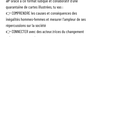
🌈 Grâce à ce format ludique et collaboratif d'une 
quarantaine de cartes illustrées, tu vas :
👉 COMPRENDRE les causes et conséquences des 
inégalités hommes-femmes et mesurer l'ampleur de ses 
répercussions sur la société
👉 CONNECTER avec des acteur.trices du changement 
qui partagent tes valeurs
👉 AGIR, immédiatement après l'expérience pour co-
construire une société plus égalitaire
NB : Pendant l'atelier, nous prendrons des photos que 
nous sommes susceptibles d'utiliser sur nos différents 
supports de communication. Merci de nous écrire si vous 
ne souhaitez pas être pris.e en photo --> 
bonjour@fresquedelequite.fr