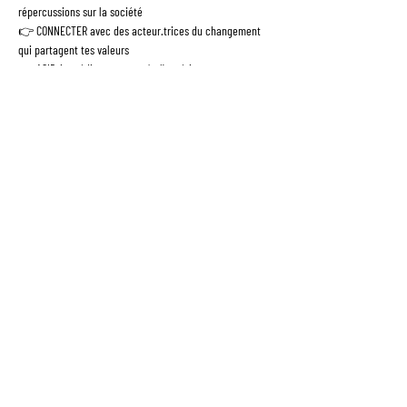
répercussions sur la société
👉 CONNECTER avec des acteur.trices du changement 
qui partagent tes valeurs
👉 AGIR, immédiatement après l'expérience pour co-
construire une société plus égalitaire
NB : Pendant l'atelier, nous prendrons des photos que 
nous sommes susceptibles d'utiliser sur nos différents 
supports de communication. Merci de nous écrire si vous 
ne souhaitez pas être pris.e en photo --> 
bonjour@fresquedelequite.fr
© 2026 par EQUITY NATION -
Mentions légales