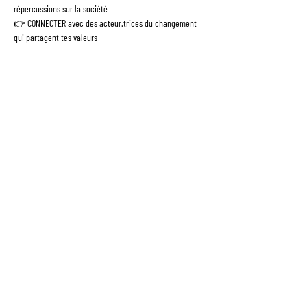
répercussions sur la société
👉 CONNECTER avec des acteur.trices du changement 
qui partagent tes valeurs
👉 AGIR, immédiatement après l'expérience pour co-
construire une société plus égalitaire
NB  : Pendant l'atelier, nous prendrons des photos que 
nous sommes susceptibles d'utiliser sur nos différents 
supports de communication. Merci de nous écrire si vous 
ne souhaitez pas être pris.e en photo --> 
bonjour@fresquedelequite.fr
© 2026 par EQUITY NATION -
Mentions légales