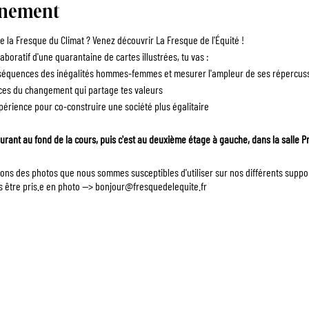
énement
 la Fresque du Climat ? Venez découvrir La Fresque de l'Équité !
aboratif d'une quarantaine de cartes illustrées, tu vas :
quences des inégalités hommes-femmes et mesurer l'ampleur de ses répercussi
es du changement qui partage tes valeurs
érience pour co-construire une société plus égalitaire
aurant au fond de la cours, puis c'est au deuxième étage à gauche, dans la salle P
drons des photos que nous sommes susceptibles d'utiliser sur nos différents supp
s être pris.e en photo --> bonjour@fresquedelequite.fr
ANIMATEUR.RICE
ENTREPRISES
ÉVÈNEMENTS
F