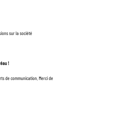
ons sur la société
réau !
orts de communication. Merci de
AQ
À PROPOS
CONTACT