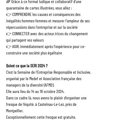
🌈 Grâce à ce format ludique et collaboratif d'une 
quarantaine de cartes illustrées, vous allez :
👉 COMPRENDRE les causes et conséquences des 
inégalités hommes-femmes et mesurer l'ampleur de ses 
répercussions dans l'entreprise et sur la société
👉 CONNECTER avec des acteur.trices du changement 
qui partagent vos valeurs
👉 AGIR, immédiatement après l'expérience pour co-
construire une société plus égalitaire
Qu’est ce que la SERI 2024 ?
C’est la Semaine de l’Entreprise Responsable et Inclusive, 
organisé par le Medef et Association française des 
managers de la diversité (AFMD).
Elle aura lieu du 14 au 18 octobre 2024.
Dans ce cadre là, nous avons le plaisir d’organiser une 
fresque de l’équité, à Castelnau-Le-Lez, près de 
Montpellier.
Exceptionnellement cette fresque est gratuite.
Avertissement
 : afin de garantir une expérience 
optimum pour l’ensemble des participants, le nombre de 