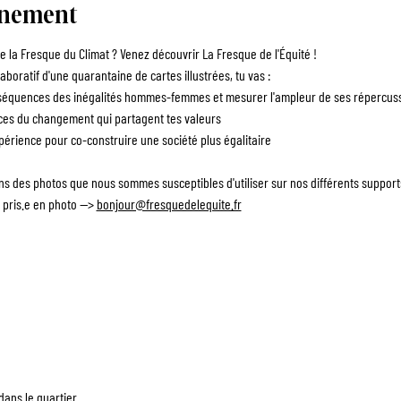
énement
 la Fresque du Climat ? Venez découvrir La Fresque de l'Équité !
aboratif d'une quarantaine de cartes illustrées, tu vas :
quences des inégalités hommes-femmes et mesurer l'ampleur de ses répercussi
es du changement qui partagent tes valeurs
érience pour co-construire une société plus égalitaire
ons des photos que nous sommes susceptibles d'utiliser sur nos différents suppor
 pris.e en photo --> 
bonjour@fresquedelequite.fr
dans le quartier.