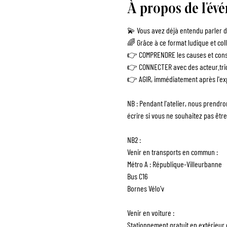
À propos de l'év
💫 Vous avez déjà entendu parler de
🌈 Grâce à ce format ludique et coll
👉 COMPRENDRE les causes et consé
👉 CONNECTER avec des acteur.tric
👉 AGIR, immédiatement après l'exp
NB : Pendant l'atelier, nous prendr
écrire si vous ne souhaitez pas être
NB2 : 
Venir en transports en commun :
Métro A : République-Villeurbanne
Bus C16
Bornes Vélo’v
Venir en voiture :
Stationnement gratuit en extérieur 