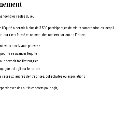
énement
hangent les règles du jeu.
 l’Équité a permis à plus de 3 500 
participant.es
 de mieux comprendre les inégali
tateur.rices 
formé.es
 animent des ateliers partout en France.
t, vous aussi, vous pouvez :
pour faire avancer l’équité
ur devenir facilitateur.rice
agée qui agit sur le terrain
 réseaux, auprès d’entreprises, collectivités ou associations
epartir avec des outils concrets pour agir.