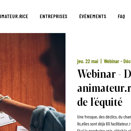
IMATEUR.RICE
ENTREPRISES
ÉVÈNEMENTS
FAQ
jeu. 22 mai
  |  
Webinar - Déc
Webinar - D
animateur.r
de l'équité
Une fresque, des déclics, du cha
Ils.elles sont déjà 60 facilitateur.
Et si la prochaine voix, c’était la v