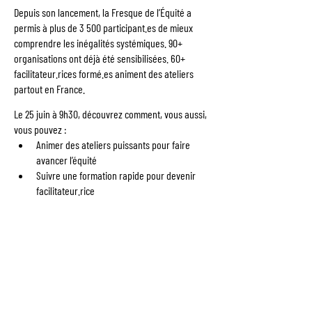
Depuis son lancement, la Fresque de l’Équité a 
permis à plus de 3 500 
participant.es
 de mieux 
comprendre les inégalités systémiques. 90+ 
organisations ont déjà été sensibilisées. 60+ 
facilitateur.rices 
formé.es
 animent des ateliers 
partout en France.
Le 25 juin à 9h30, découvrez comment, vous aussi, 
vous pouvez :
Animer des ateliers puissants pour faire 
avancer l’équité
Suivre une formation rapide pour devenir 
facilitateur.rice
Rejoindre une communauté engagée qui 
agit sur le terrain
Proposer des ateliers dans vos réseaux, 
auprès d’entreprises, collectivités ou 
associations
87 % des 
participant.es
 affirment repartir avec 
des outils concrets pour agir.