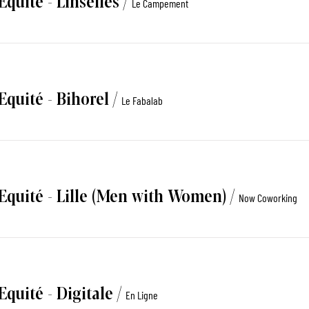
Le Campement
Equité - Bihorel
/
Le Fabalab
'Equité - Lille (Men with Women)
/
Now Coworking
Equité - Digitale
/
En Ligne