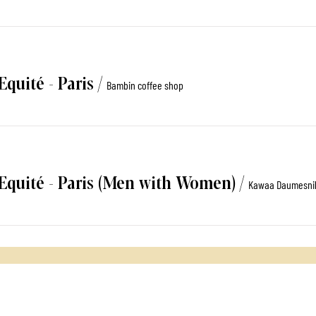
Equité - Paris
/
Bambin coffee shop
'Equité - Paris (Men with Women)
/
Kawaa Daumesni