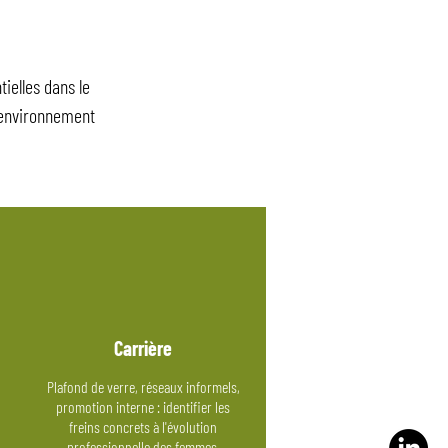
ielles dans le
n environnement
Carrière
Plafond de verre, réseaux informels,
promotion interne : identifier les
freins concrets à l'évolution
professionnelle des femmes.