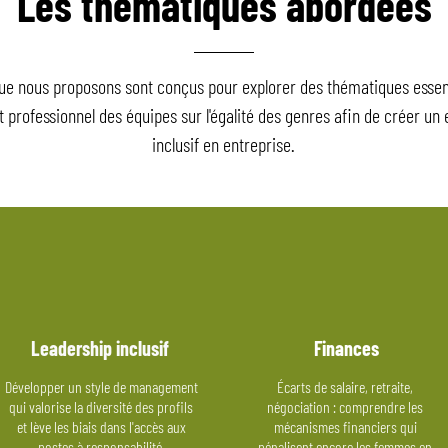
Les thématiques abordées
que nous proposons sont conçus pour explorer des thématiques essent
professionnel des équipes sur l'égalité des genres afin de créer u
inclusif en entreprise.
Leadership inclusif
Finances
Développer un style de management
Écarts de salaire, retraite,
qui valorise la diversité des profils
négociation : comprendre les
et lève les biais dans l'accès aux
mécanismes financiers qui
postes à responsabilité.
pénalisent encore les femmes en