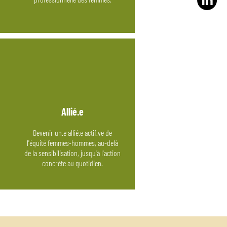
Allié.e
Devenir un.e allié.e actif.ve de
l'équité femmes-hommes, au-delà
de la sensibilisation, jusqu'à l'action
concrète au quotidien.