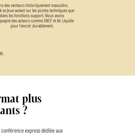
ns des secteurs historiquement masculins,
té se joue autant sur les postes techniques que
dans les fonctions support. Nous avons
pagné des acteurs comme SNCF et Air Liquide
pour l'ancrer durablement.
le.
rmat plus
ants ?
re conférence express dédiée aux