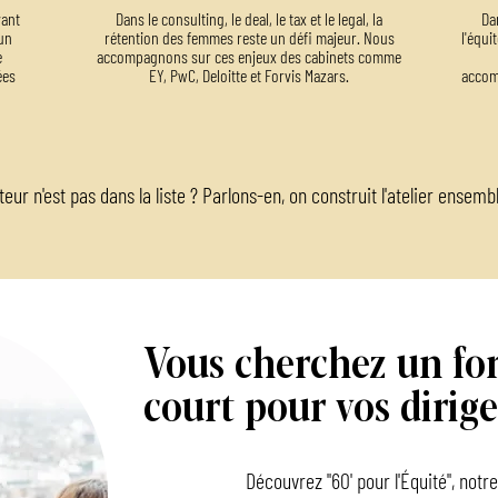
vant
Dans le consulting, le deal, le tax et le legal, la
Da
 un
rétention des femmes reste un défi majeur. Nous
l'équi
e
accompagnons sur ces enjeux des cabinets comme
ées
EY, PwC, Deloitte et Forvis Mazars.
accom
eur n'est pas dans la liste ? Parlons-en, on construit l'atelier ensemb
Vous cherchez un fo
court pour vos dirige
Découvrez "60' pour l'Équité", not