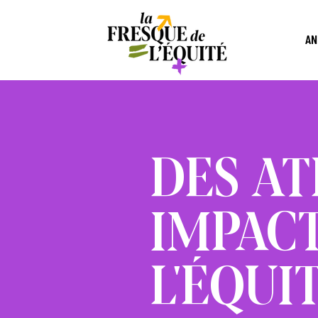
AN
DES AT
IMPAC
L'ÉQUI