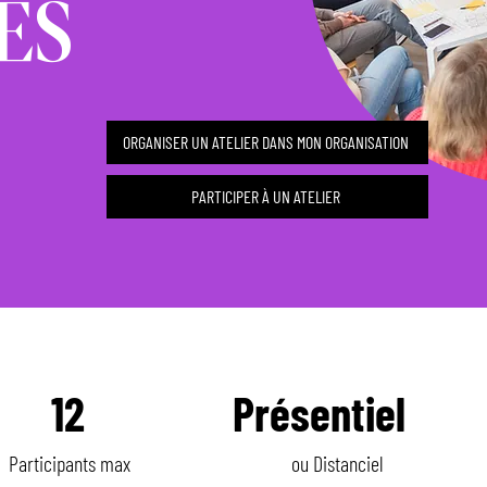
ES
ORGANISER UN ATELIER DANS MON ORGANISATION
PARTICIPER À UN ATELIER
12
Présentiel
Participants max
ou Distanciel