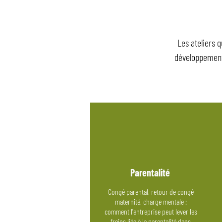
Les ateliers 
développement 
Parentalité
Congé parental, retour de congé
maternité, charge mentale :
comment l'entreprise peut lever les
freins liés à la parentalité dans